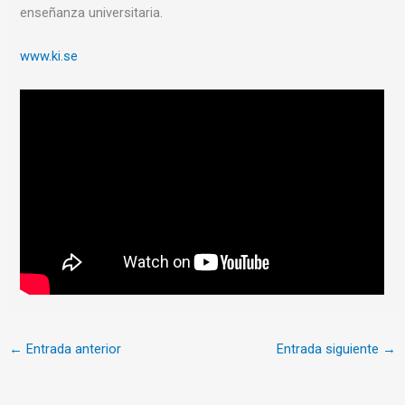
enseñanza universitaria.
www.ki.se
←
Entrada anterior
Entrada siguiente
→